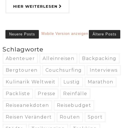
HIER WEITERLESEN
Mobile Version anzeigen
Neuere Posts
Ältere Posts
Schlagworte
Abenteuer
Alleinreisen
Backpacking
Bergtouren
Couchsurfing
Interviews
Kulinarik Weltweit
Lustig
Marathon
Packliste
Presse
Reinfälle
Reiseanekdoten
Reisebudget
Reisen Verändert
Routen
Sport