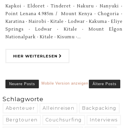
Kapkoi - Eldoret - Tinderet - Nakuru - Nanyuki -
Point Lenana 4.985m / Mount Kenya - Chogoria -
Karatina - Nairobi - Kitale - Lodwar - Kakuma - Eliye
Springs - Lodwar - Kitale - Mount Elgon
Nationalpark - Kitale - Kisumu -...
HIER WEITERLESEN
Mobile Version anzeigen
Neuere Posts
Ältere Posts
Schlagworte
Abenteuer
Alleinreisen
Backpacking
Bergtouren
Couchsurfing
Interviews