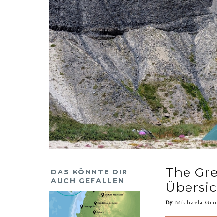
The Gre
DAS KÖNNTE DIR
AUCH GEFALLEN
Übersic
By
Michaela Gru