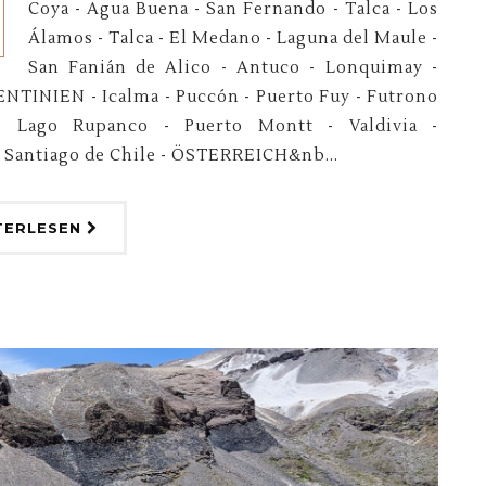
Coya - Agua Buena - San Fernando - Talca - Los
Álamos - Talca - El Medano - Laguna del Maule -
San Fanián de Alico - Antuco - Lonquimay -
ENTINIEN - Icalma - Puccón - Puerto Fuy - Futrono
- Lago Rupanco - Puerto Montt - Valdivia -
 Santiago de Chile - ÖSTERREICH&nb...
TERLESEN