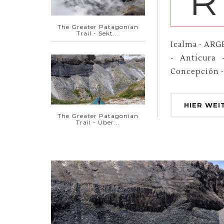
R
The Greater Patagonian
Trail - Sekt...
Icalma - ARG
- Anticura 
Concepción -
HIER WEI
The Greater Patagonian
Trail - Über...