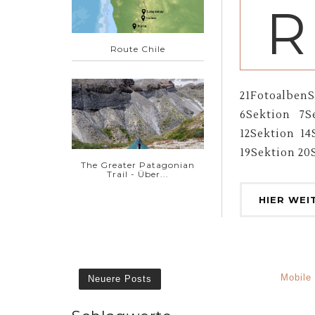
R
Route Chile
21Fotoalben
6Sektion 7S
12Sektion 14
19Sektion 20S
The Greater Patagonian
Trail - Über...
HIER WEI
Mobile
Neuere Posts