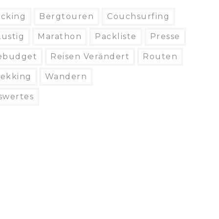
cking
Bergtouren
Couchsurfing
Lustig
Marathon
Packliste
Presse
ebudget
Reisen Verändert
Routen
rekking
Wandern
swertes