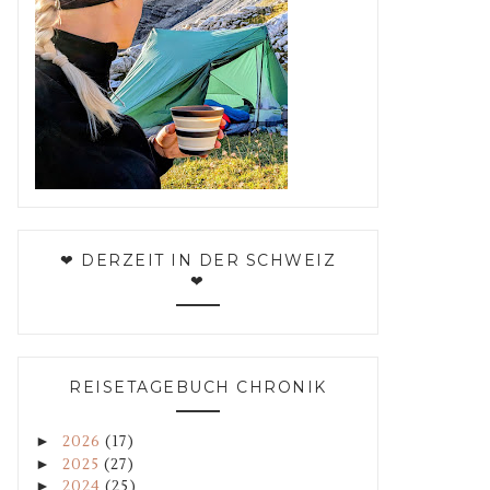
❤ DERZEIT IN DER SCHWEIZ
❤
REISETAGEBUCH CHRONIK
►
2026
(17)
►
2025
(27)
►
2024
(25)