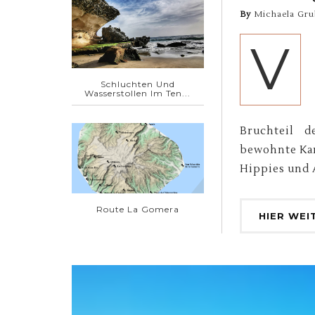
By
Michaela Gru
V
Schluchten Und
Wasserstollen Im Ten...
Bruchteil d
bewohnte Kan
Hippies und 
Route La Gomera
HIER WEI