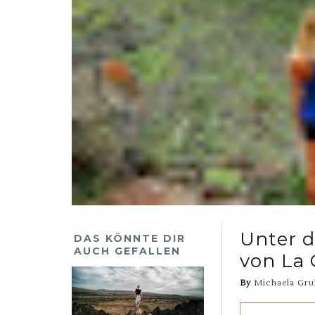
Unter 
DAS KÖNNTE DIR
AUCH GEFALLEN
von La
By
Michaela Gru