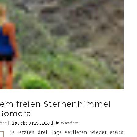
dem freien Sternenhimmel
 Gomera
ber
On
Februar 25, 2021
In
Wandern
ie letzten drei Tage verliefen wieder etwas