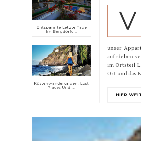
V
Entspannte Letzte Tage
Im Bergdörfc...
unser Appar
auf sieben v
im Ortsteil L
Ort und das M
Küstenwanderungen, Lost
Places Und ...
HIER WEI