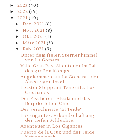
►
2023
(40)
►
2022
(39)
▼
2021
(40)
►
Dez. 2021
(6)
►
Nov. 2021
(8)
►
Okt. 2021
(1)
►
März 2021
(8)
▼
Feb. 2021
(9)
Unter dem freien Sternenhimmel
von La Gomera
Valle Gran Rey: Abenteuer im Tal
des großen Königs
Angekommen auf La Gomera - der
Aussteiger-Insel
Letzter Stopp auf Teneriffa: Los
Cristianos
Der Fischerort Alcalá und das
Bergdörfchen Chío
Der verschneite "El Teide"
Los Gigantes: Erkundschaftung
der tiefen Schluchte...
Abenteuer in Los Gigantes
Puerto de la Cruz und der Teide