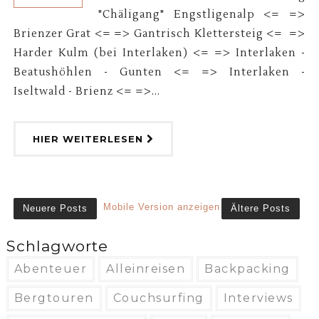
"Chäligang" Engstligenalp <= =>
Brienzer Grat <= => Gantrisch Klettersteig <= =>
Harder Kulm (bei Interlaken) <= => Interlaken -
Beatushöhlen - Gunten <= => Interlaken -
Iseltwald - Brienz <= =>...
HIER WEITERLESEN
Mobile Version anzeigen
Neuere Posts
Ältere Posts
Schlagworte
Abenteuer
Alleinreisen
Backpacking
Bergtouren
Couchsurfing
Interviews