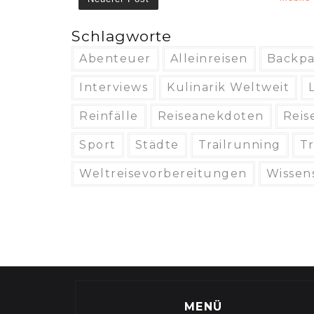
Schlagworte
Abenteuer
Alleinreisen
Backpa
Interviews
Kulinarik Weltweit
Reinfälle
Reiseanekdoten
Reis
Sport
Städte
Trailrunning
T
Weltreisevorbereitungen
Wissen
MENÜ