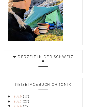
❤ DERZEIT IN DER SCHWEIZ
❤
REISETAGEBUCH CHRONIK
►
2026
(17)
►
2025
(27)
▼
2024
(25)