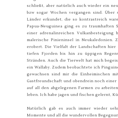
schließt, aber natürlich auch wieder ein ne
bzw sogar Wochen vergangen sind. Über 
Länder erkundet, die so kontrastreich wa
Papua-Neuguinea ging es zu traumhaften St
einer adrenalinreichen Vulkanbesteigung 
malerische Pinieninsel in Neukaledonien.
erobert. Die Vielfalt der Landschaften hie
tiefen Fjorden bis hin zu üppigen Regen
Stränden. Auch die Tierwelt hat mich begei
ein Wallaby. Zudem beobachtete ich Pingui
gewachsen sind mir die Einheimischen mit 
Gastfreundschaft und obendrein noch einer o
auf all den abgelegenen Farmen zu arbeite
leben. Ich habe jagen und fischen gelernt, 
Natürlich gab es auch immer wieder sehr
Momente und all die wundervollen Begegnu