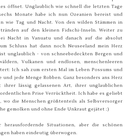
ues öffnet. Unglaublich wie schnell die letzten Tage
sechs Monate habe ich nun Ozeanien bereist und
ren wie Tag und Nacht. Von den wilden Stämmen in
ränden auf den kleinen Fidschi-Inseln. Weiter zu
bei Nacht in Vanuatu und danach auf die absolut
 Zum Schluss hat dann noch Neuseeland mein Herz
r ist unglaublich - von schneebedeckten Bergen und
wäldern, Vulkanen und endlosen, menschenleeren
stert: Ich sah zum ersten Mal im Leben Possums und
ne und jede Menge Robben. Ganz besonders ans Herz
ihrer lässig gelassenen Art, ihrer unglaublichen
rdentlichen Prise Verrücktheit. Ich habe es geliebt
n, wo die Menschen größtenteils als Selbsversorger
Kühe gemolken und ohne Ende Unkraut gejätet ;)
 herausfordernde Situationen, aber die schönen
ngen haben eindeutig überwogen.