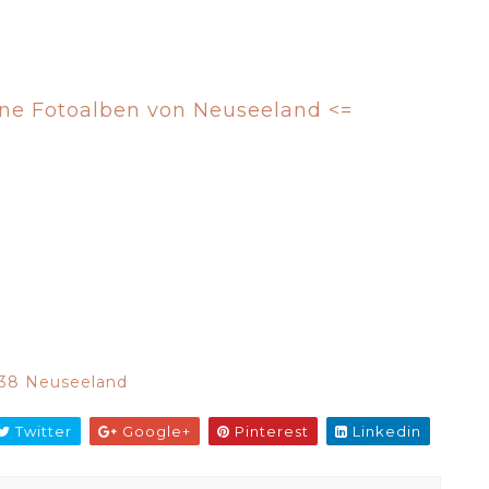
eine Fotoalben von Neuseeland <=
38 Neuseeland
Twitter
Google+
Pinterest
Linkedin