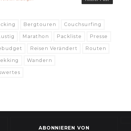
cking
Bergtouren
Couchsurfing
Lustig
Marathon
Packliste
Presse
ebudget
Reisen Verändert
Routen
rekking
Wandern
swertes
ABONNIEREN VON