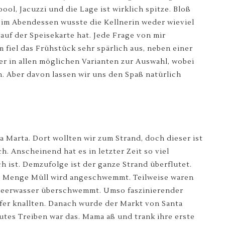
l, Jacuzzi und die Lage ist wirklich spitze. Bloß
eim Abendessen wusste die Kellnerin weder wieviel
auf der Speisekarte hat. Jede Frage von mir
m fiel das Frühstück sehr spärlich aus, neben einer
er in allen möglichen Varianten zur Auswahl, wobei
. Aber davon lassen wir uns den Spaß natürlich
 Marta. Dort wollten wir zum Strand, doch dieser ist
. Anscheinend hat es in letzter Zeit so viel
 ist. Demzufolge ist der ganze Strand überflutet.
e Menge Müll wird angeschwemmt. Teilweise waren
 Meerwasser überschwemmt. Umso faszinierender
fer knallten. Danach wurde der Markt von Santa
autes Treiben war das. Mama aß und trank ihre erste