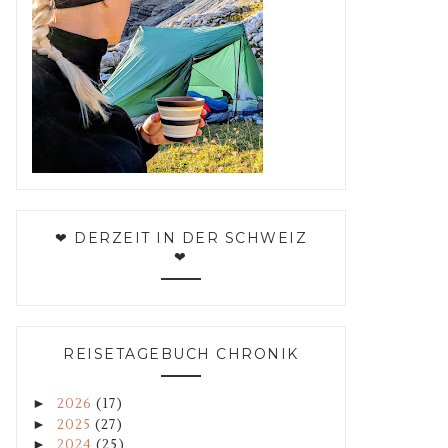
❤ DERZEIT IN DER SCHWEIZ
❤
REISETAGEBUCH CHRONIK
►
2026
(17)
►
2025
(27)
►
2024
(25)