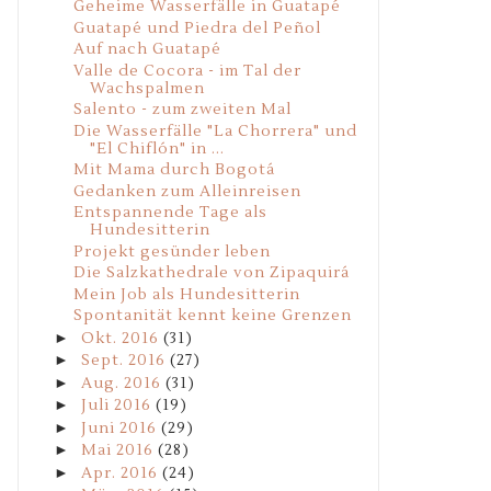
Geheime Wasserfälle in Guatapé
Guatapé und Piedra del Peñol
Auf nach Guatapé
Valle de Cocora - im Tal der
Wachspalmen
Salento - zum zweiten Mal
Die Wasserfälle "La Chorrera" und
"El Chiflón" in ...
Mit Mama durch Bogotá
Gedanken zum Alleinreisen
Entspannende Tage als
Hundesitterin
Projekt gesünder leben
Die Salzkathedrale von Zipaquirá
Mein Job als Hundesitterin
Spontanität kennt keine Grenzen
►
Okt. 2016
(31)
►
Sept. 2016
(27)
►
Aug. 2016
(31)
►
Juli 2016
(19)
►
Juni 2016
(29)
►
Mai 2016
(28)
►
Apr. 2016
(24)