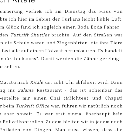
mmerung verließ ich am Dienstag das Haus von
te ich hier im Gebiet der Turkana leicht kühle Luft.
m Glück fand ich sogleich einen Boda-Boda Fahrer -
 den
Turkrift Shuttles
brachte. Auf den Straßen war
in die Schule waren und Ziegenhirten, die ihre Tiere
s fast alle auf einem Holzast herumkauten. Es handelt
hnbürstenbaums". Damit werden die Zähne gereinigt.
hr selten.
 Matatu nach
Kitale
um acht Uhr abfahren wird. Dann
ging ins
Salama
Restaurant - das ist scheinbar das
bestellte mir einen Chai (Milchtee) und Chapati
er beim
Turkrift Office
war, fuhren wir natürlich noch
 aber soweit. Es war erst einmal überhaupt kein
 Polizeikontrollen. Zudem hielten wir in jedem noch
Entladen von Dingen. Man muss wissen, dass die