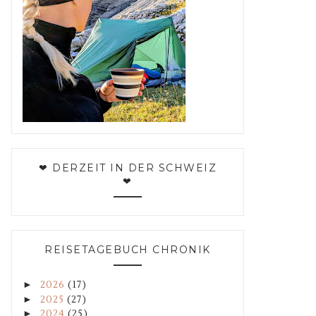
❤ DERZEIT IN DER SCHWEIZ
❤
REISETAGEBUCH CHRONIK
►
2026
(17)
►
2025
(27)
►
2024
(25)