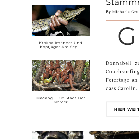
Stämme
By
Michaela Gru
G
Krokodilmänner Und
Kopfjäger Am Sep...
Donnabell z
Couchsurfi
Feiertage an
dass Carolin..
Madang - Die Stadt Der
Mörder
HIER WEI