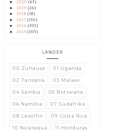
►
2020
(63)
►
2019
(26)
►
2018
(18)
►
2017
(130)
►
2016
(303)
►
2015
(105)
LÄNDER
00 Zuhause
01 Uganda
02 Tansania
03 Malawi
04 Sambia
05 Botswana
06 Namibia
07 Südafrika
08 Lesotho
09 Costa Rica
10 Nicaragua
11 Honduras