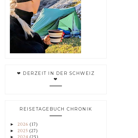
❤ DERZEIT IN DER SCHWEIZ
❤
REISETAGEBUCH CHRONIK
►
2026
(17)
►
2025
(27)
►
2024
(25)