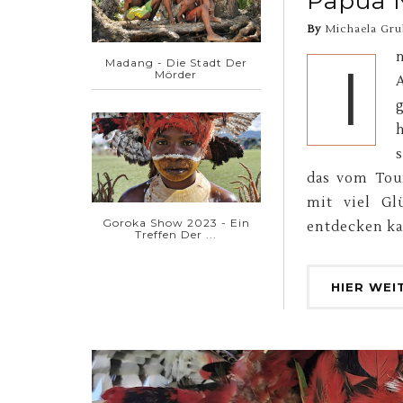
Papua 
By
Michaela Gru
n
Madang - Die Stadt Der
I
Mörder
A
s
das vom Tou
mit viel Gl
Goroka Show 2023 - Ein
entdecken ka
Treffen Der ...
HIER WEI