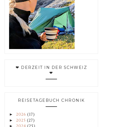
❤ DERZEIT IN DER SCHWEIZ
❤
REISETAGEBUCH CHRONIK
►
2026
(17)
►
2025
(27)
►
2024
(25)