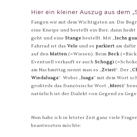
Hier ein kleiner Auszug aus dem 
Fangen wir mit dem Wichtigsten an: Die Begr
eine Kneipe und bestellt ein Bier, dann heiß
geht und eine
Stange
bestellt. Mit „
Ischs gua
Fahrrad ist das
Velo
und es
parkiert
am dafür
auf den
Matten
(=Wiesen). Beim
Beck
(=Bäck
Eventuell verkauft er auch
Schoggi
(=Schokol
am Nachmittag nennt man es „
Zvieri
“. Der „
C
Wiedaluaga
“. Wobei „
luaga
“ mit dem Wort sc
großteils das französische Wort „
Merci
“ ben
natürlich ist der Dialekt von Gegend zu Geg
Nun habe ich in letzter Zeit ganz viele Frag
beantworten möchte: