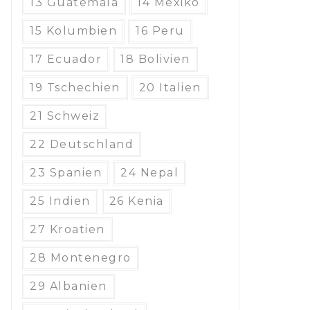
13 Guatemala
14 Mexiko
15 Kolumbien
16 Peru
17 Ecuador
18 Bolivien
19 Tschechien
20 Italien
21 Schweiz
22 Deutschland
23 Spanien
24 Nepal
25 Indien
26 Kenia
27 Kroatien
28 Montenegro
29 Albanien