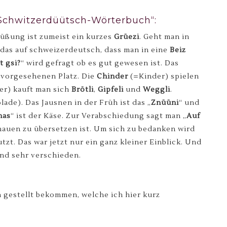
„Schwitzerdüütsch-Wörterbuch“:
üßung ist zumeist ein kurzes
Grüezi
. Geht man in
t das auf schweizerdeutsch, dass man in eine
Beiz
t gsi?
“ wird gefragt ob es gut gewesen ist. Das
 vorgesehenen Platz. Die
Chinder
(=Kinder) spielen
er) kauft man sich
Brötli
,
Gipfeli
und
Weggli
.
ade). Das Jausnen in der Früh ist das „
Znüüni
“ und
has
“ ist der Käse. Zur Verabschiedung sagt man „
Auf
hauen zu übersetzen ist. Um sich zu bedanken wird
utzt. Das war jetzt nur ein ganz kleiner Einblick. Und
end sehr verschieden.
en gestellt bekommen, welche ich hier kurz